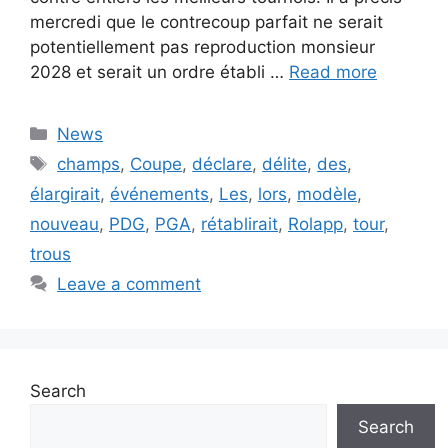
mercredi que le contrecoup parfait ne serait
potentiellement pas reproduction monsieur
2028 et serait un ordre établi …
Read more
Categories
News
Tags
champs
,
Coupe
,
déclare
,
délite
,
des
,
élargirait
,
événements
,
Les
,
lors
,
modèle
,
nouveau
,
PDG
,
PGA
,
rétablirait
,
Rolapp
,
tour
,
trous
Leave a comment
Search
Search