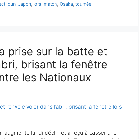
ect
,
dun
,
Japon
,
lors
,
match
,
Osaka
,
tournée
a prise sur la batte et
abri, brisant la fenêtre
ontre les Nationaux
n augmente lundi déclin et a reçu à casser une