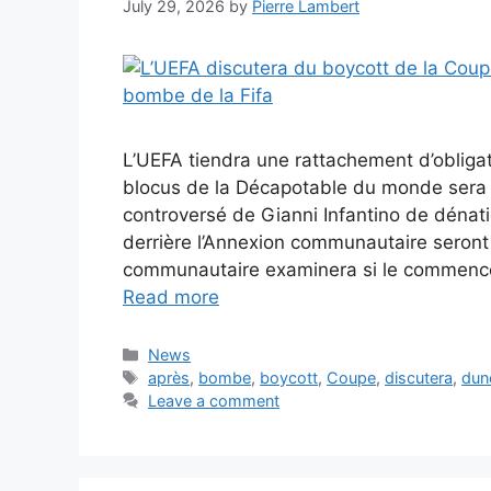
July 29, 2026
by
Pierre Lambert
L’UEFA tiendra une rattachement d’obligat
blocus de la Décapotable du monde sera
controversé de Gianni Infantino de dénati
derrière l’Annexion communautaire seront 
communautaire examinera si le commencem
Read more
Categories
News
Tags
après
,
bombe
,
boycott
,
Coupe
,
discutera
,
dun
Leave a comment