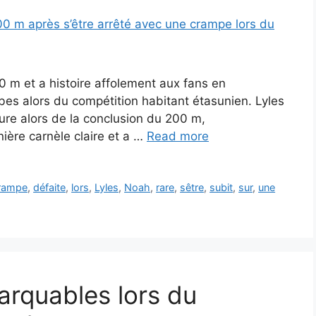
0 m et a histoire affolement aux fans en
s alors du compétition habitant étasunien. Lyles
ture alors de la conclusion du 200 m,
nière carnèle claire et a …
Read more
rampe
,
défaite
,
lors
,
Lyles
,
Noah
,
rare
,
sêtre
,
subit
,
sur
,
une
rquables lors du