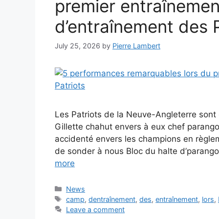
premier entraîneme
d’entraînement des P
July 25, 2026
by
Pierre Lambert
Les Patriots de la Neuve-Angleterre sont 
Gillette chahut envers à eux chef parango
accidenté envers les champions en règlem
de sonder à nous Bloc du halte d’parangon
more
Categories
News
Tags
camp
,
dentraînement
,
des
,
entraînement
,
lors
,
Leave a comment