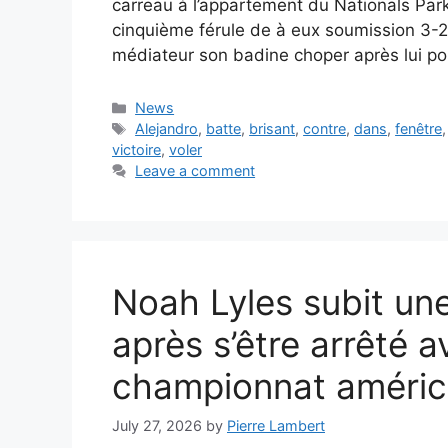
carreau à l’appartement du Nationals Park
cinquième férule de à eux soumission 3-2
médiateur son badine choper après lui po
Categories
News
Tags
Alejandro
,
batte
,
brisant
,
contre
,
dans
,
fenêtre
victoire
,
voler
Leave a comment
Noah Lyles subit une
après s’être arrêté 
championnat améric
July 27, 2026
by
Pierre Lambert