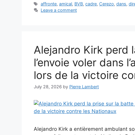
Tags
affronte
,
amical
,
BVB
,
cadre
,
Cerezo
,
dans
,
dir
Leave a comment
Alejandro Kirk perd l
l’envoie voler dans l’
lors de la victoire c
July 28, 2026
by
Pierre Lambert
Alejandro Kirk a entièrement ambulant so