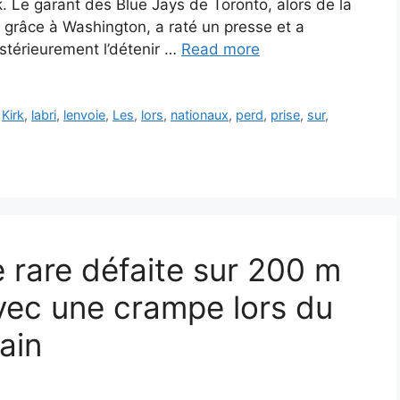
. Le garant des Blue Jays de Toronto, alors de la
 grâce à Washington, a raté un presse et a
stérieurement l’détenir …
Read more
,
Kirk
,
labri
,
lenvoie
,
Les
,
lors
,
nationaux
,
perd
,
prise
,
sur
,
 rare défaite sur 200 m
avec une crampe lors du
ain