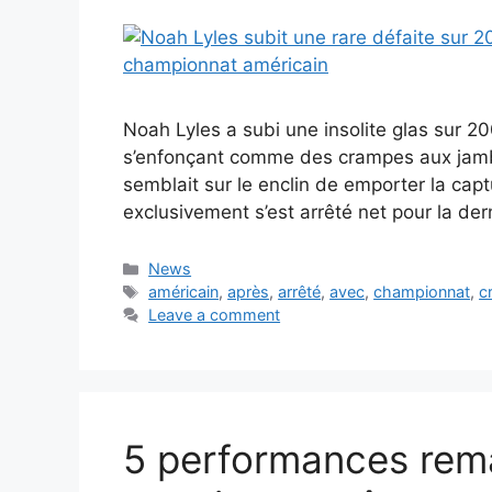
Noah Lyles a subi une insolite glas sur 20
s’enfonçant comme des crampes aux jambe
semblait sur le enclin de emporter la cap
exclusivement s’est arrêté net pour la der
Categories
News
Tags
américain
,
après
,
arrêté
,
avec
,
championnat
,
c
Leave a comment
5 performances rema