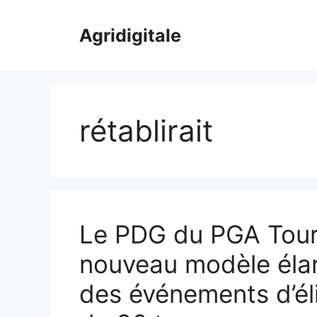
Skip
to
Agridigitale
content
rétablirait
Le PDG du PGA Tour,
nouveau modèle élar
des événements d’élit