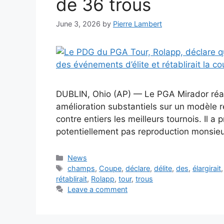
de 36 trous
June 3, 2026
by
Pierre Lambert
DUBLIN, Ohio (AP) — Le PGA Mirador réal
amélioration substantiels sur un modèle r
contre entiers les meilleurs tournois. Il a
potentiellement pas reproduction monsieu
Categories
News
Tags
champs
,
Coupe
,
déclare
,
délite
,
des
,
élargirait
rétablirait
,
Rolapp
,
tour
,
trous
Leave a comment