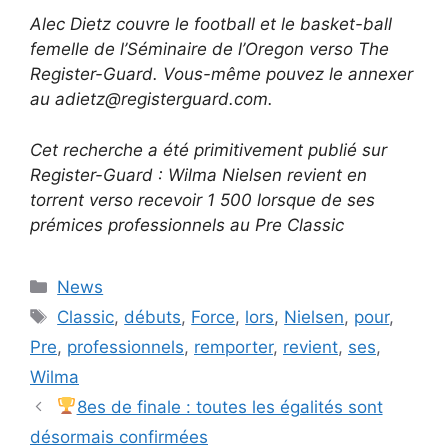
Alec Dietz couvre le football et le basket-ball
femelle de l’Séminaire de l’Oregon verso The
Register-Guard. Vous-même pouvez le annexer
au
adietz@registerguard.com
.
Cet recherche a été primitivement publié sur
Register-Guard : Wilma Nielsen revient en
torrent verso recevoir 1 500 lorsque de ses
prémices professionnels au Pre Classic
Categories
News
Tags
Classic
,
débuts
,
Force
,
lors
,
Nielsen
,
pour
,
Pre
,
professionnels
,
remporter
,
revient
,
ses
,
Wilma
8es de finale : toutes les égalités sont
désormais confirmées