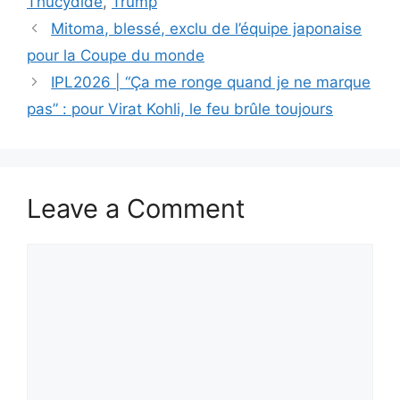
Thucydide
,
Trump
Mitoma, blessé, exclu de l’équipe japonaise
pour la Coupe du monde
IPL2026 | “Ça me ronge quand je ne marque
pas” : pour Virat Kohli, le feu brûle toujours
Leave a Comment
Comment