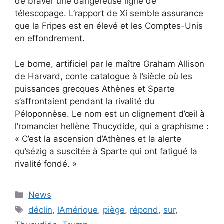
de braver une dangereuse ligne de
télescopage. L’rapport de Xi semble assurance
que la Fripes est en élevé et les Comptes-Unis
en effondrement.
Le borne, artificiel par le maître Graham Allison
de Harvard, conte catalogue à l’siècle où les
puissances grecques Athènes et Sparte
s’affrontaient pendant la rivalité du
Péloponnèse. Le nom est un clignement d’œil à
l’romancier hellène Thucydide, qui a graphisme :
« C’est la ascension d’Athènes et la alerte
qu’sézig a suscitée à Sparte qui ont fatigué la
rivalité fondé. »
Categories
News
Tags
déclin
,
lAmérique
,
piège
,
répond
,
sur
,