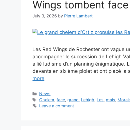
Wings tombent face 
July 3, 2026
by
Pierre Lambert
Les Red Wings de Rochester ont vague un
accompagner le succession de Lehigh Vall
allié ludisme d’un planning énigmatique. 
devants en sixième piolet et ont placé l
more
Categories
News
Tags
Chelem
,
face
,
grand
,
Lehigh
,
Les
,
mais
,
Moral
Leave a comment