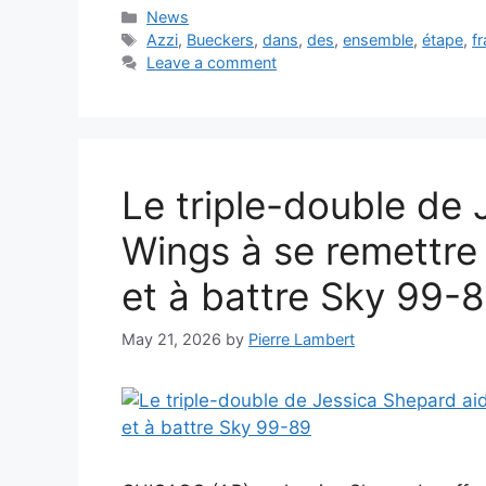
Categories
News
Tags
Azzi
,
Bueckers
,
dans
,
des
,
ensemble
,
étape
,
f
Leave a comment
Le triple-double de 
Wings à se remettre 
et à battre Sky 99-
May 21, 2026
by
Pierre Lambert