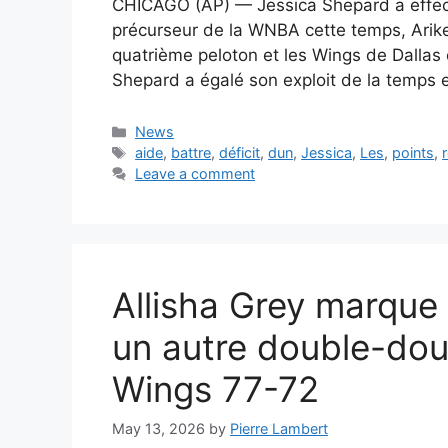
CHICAGO (AP) — Jessica Shepard a effect
précurseur de la WNBA cette temps, Arik
quatrième peloton et les Wings de Dallas 
Shepard a égalé son exploit de la temps
Categories
News
Tags
aide
,
battre
,
déficit
,
dun
,
Jessica
,
Les
,
points
,
Leave a comment
Allisha Grey marque
un autre double-dou
Wings 77-72
May 13, 2026
by
Pierre Lambert