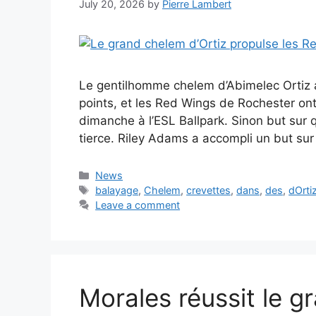
July 20, 2026
by
Pierre Lambert
Le gentilhomme chelem d’Abimelec Ortiz a é
points, et les Red Wings de Rochester ont
dimanche à l’ESL Ballpark. Sinon but sur 
tierce. Riley Adams a accompli un but su
Categories
News
Tags
balayage
,
Chelem
,
crevettes
,
dans
,
des
,
dOrti
Leave a comment
Morales réussit le g