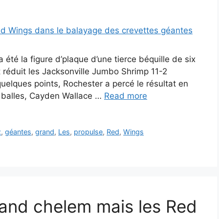
té la figure d’plaque d’une tierce béquille de six
 réduit les Jacksonville Jumbo Shrimp 11-2
quelques points, Rochester a percé le résultat en
r balles, Cayden Wallace …
Read more
z
,
géantes
,
grand
,
Les
,
propulse
,
Red
,
Wings
rand chelem mais les Red