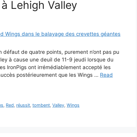
à Lehigh Valley
 défaut de quatre points, purement n’ont pas pu
ey à cause une deuil de 11-9 jeudi lorsque du
Les IronPigs ont irrémédiablement accepté les
a succès postérieurement que les Wings …
Read
es
,
Red
,
réussit
,
tombent
,
Valley
,
Wings