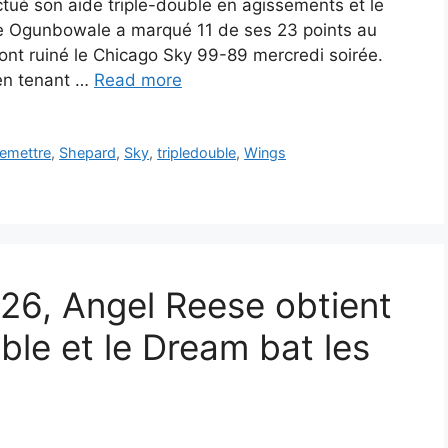
ué son aide triple-double en agissements et le
e Ogunbowale a marqué 11 de ses 23 points au
ont ruiné le Chicago Sky 99-89 mercredi soirée.
 en tenant …
Read more
remettre
,
Shepard
,
Sky
,
tripledouble
,
Wings
 26, Angel Reese obtient
ble et le Dream bat les