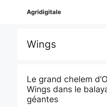
Skip
to
Agridigitale
content
Wings
Le grand chelem d’O
Wings dans le balay
géantes