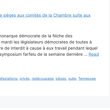
 monarque démocrate de la Niche des
ardi les législateurs démocrates de toutes à
e de interdit à cause à eux travail pendant lequel
a symposium farfelu de la semaine dernière …
Read
ifestations
,
privés
,
redécoupage
,
sièges
,
suite
,
Tennessee