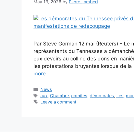
May 13, 2026
by
Pierre Lambert
Par Steve Gorman 12 mai (Reuters) – Le
représentants du Tennessee a démanché m
eux devoirs au colline des dons en manièr
les protestations bruyantes lorsque de l
more
Categories
News
Tags
aux
,
Chambre
,
comités
,
démocrates
,
Les
,
man
Leave a comment