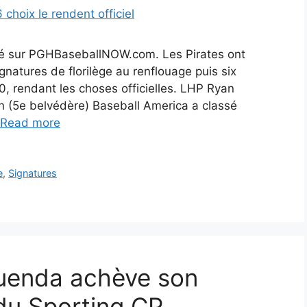
lié sur PGHBaseballNOW.com. Les Pirates ont
natures de florilège au renflouage puis six
0, rendant les choses officielles. LHP Ryan
n (5e belvédère) Baseball America a classé
Read more
e
,
Signatures
Quenda achève son
 du Sporting CP