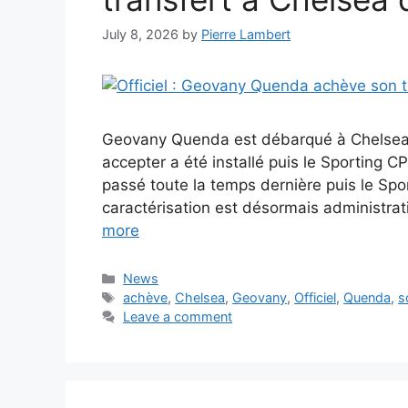
July 8, 2026
by
Pierre Lambert
Geovany Quenda est débarqué à Chelsea, f
accepter a été installé puis le Sporting 
passé toute la temps dernière puis le Spor
caractérisation est désormais administra
more
Categories
News
Tags
achève
,
Chelsea
,
Geovany
,
Officiel
,
Quenda
,
s
Leave a comment