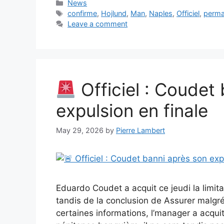
Categories
News
Tags
confirme
,
Hojlund
,
Man
,
Naples
,
Officiel
,
perma
Leave a comment
Officiel : Coudet
expulsion en finale
May 29, 2026
by
Pierre Lambert
Eduardo Coudet a acquit ce jeudi la limitat
tandis de la conclusion de Assurer malgré 
certaines informations, l’manager a acqu