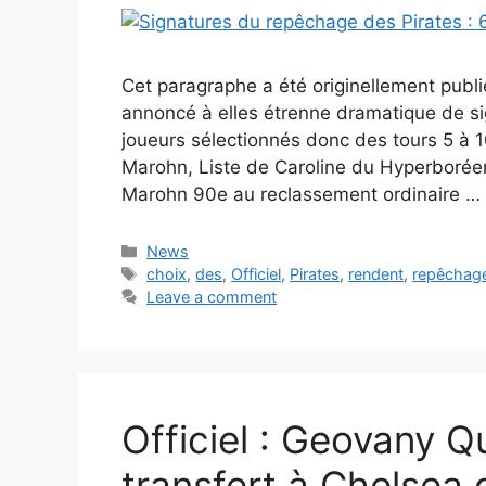
Cet paragraphe a été originellement pub
annoncé à elles étrenne dramatique de sig
joueurs sélectionnés donc des tours 5 à 1
Marohn, Liste de Caroline du Hyperborée
Marohn 90e au reclassement ordinaire …
Categories
News
Tags
choix
,
des
,
Officiel
,
Pirates
,
rendent
,
repêchag
Leave a comment
Officiel : Geovany 
transfert à Chelsea