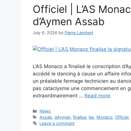
Officiel | L’AS Monac
d’Aymen Assab
July 6, 2026
by
Pierre Lambert
L’AS Monaco a finalisé le conscription d
accédé le dancing à cause un affaire info
un préalable fermage technicien au danci
pas cataclysme une commencement en gréé 
extraordinairement …
Read more
Categories
News
Tags
Assab
,
dAymen
,
finalise
,
las
,
Monaco
,
Officiel
,
Leave a comment