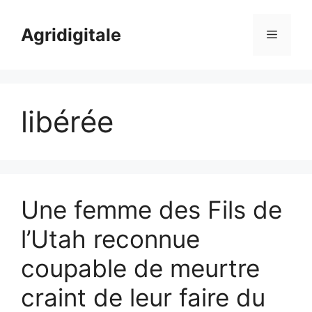
Skip
to
Agridigitale
Menu
content
libérée
Une femme des Fils de
l’Utah reconnue
coupable de meurtre
craint de leur faire du