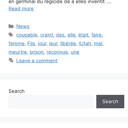
en germinal du régicide de à elles inventif. …
Read more
Categories
News
Tags
coupable
,
craint
,
des
,
elle
,
était
,
faire
,
femme
,
Fils
,
jour
,
leur
,
libérée
,
lUtah
,
mal
,
meurtre
,
prison
,
reconnue
,
une
Leave a comment
Search
Search