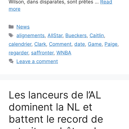
Wilson, dans disparates, sont prêtes …
Read
more
Categories
News
Tags
alignements
,
AllStar
,
Bueckers
,
Caitlin
,
calendrier
,
Clark
,
Comment
,
date
,
Game
,
Paige
,
regarder
,
saffronter
,
WNBA
Leave a comment
Les lanceurs de l’AL
dominent la NL et
battent le record de