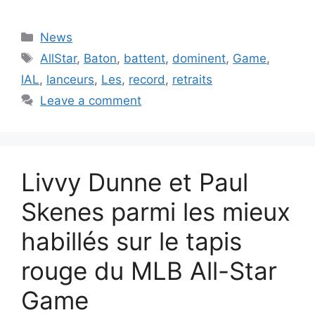
Categories
News
Tags
AllStar
,
Baton
,
battent
,
dominent
,
Game
,
lAL
,
lanceurs
,
Les
,
record
,
retraits
Leave a comment
Livvy Dunne et Paul
Skenes parmi les mieux
habillés sur le tapis
rouge du MLB All-Star
Game