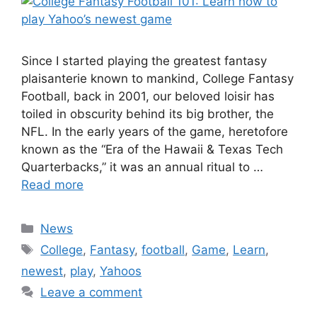
Since I started playing the greatest fantasy
plaisanterie known to mankind, College Fantasy
Football, back in 2001, our beloved loisir has
toiled in obscurity behind its big brother, the
NFL. In the early years of the game, heretofore
known as the “Era of the Hawaii & Texas Tech
Quarterbacks,” it was an annual ritual to …
Read more
Categories
News
Tags
College
,
Fantasy
,
football
,
Game
,
Learn
,
newest
,
play
,
Yahoos
Leave a comment