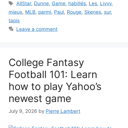
Tags
AllStar
,
Dunne
,
Game
,
habillés
,
Les
,
Livvy
,
mieux
,
MLB
,
parmi
,
Paul
,
Rouge
,
Skenes
,
sur
,
tapis
Leave a comment
College Fantasy
Football 101: Learn
how to play Yahoo’s
newest game
July 9, 2026
by
Pierre Lambert