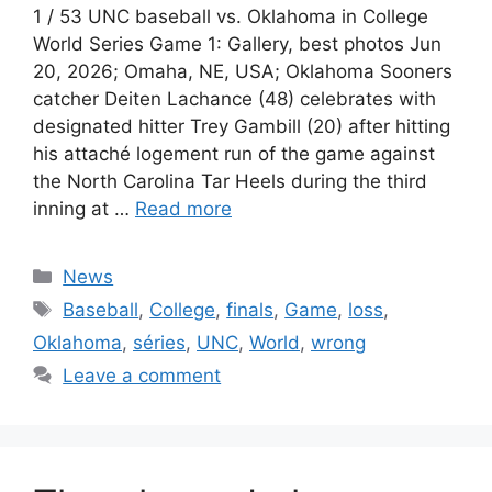
1 / 53 UNC baseball vs. Oklahoma in College
World Series Game 1: Gallery, best photos Jun
20, 2026; Omaha, NE, USA; Oklahoma Sooners
catcher Deiten Lachance (48) celebrates with
designated hitter Trey Gambill (20) after hitting
his attaché logement run of the game against
the North Carolina Tar Heels during the third
inning at …
Read more
Categories
News
Tags
Baseball
,
College
,
finals
,
Game
,
loss
,
Oklahoma
,
séries
,
UNC
,
World
,
wrong
Leave a comment