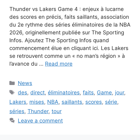
Thunder vs Lakers Game 4 : enjeux à lucarne
des scores en précis, faits saillants, association
du 2e rythme des séries éliminatoires de la NBA
2026, originellement publiée sur The Sporting
Infos. Ajoutez The Sporting Infos quand
commencement élue en cliquant ici. Les Lakers
se retrouvent comme un « no man’s région » à
l’avance du …
Read more
Categories
News
Tags
des
,
direct
,
éliminatoires
,
faits
,
Game
,
jour
,
Lakers
,
mises
,
NBA
,
saillants
,
scores
,
série
,
séries
,
Thunder
,
tour
Leave a comment