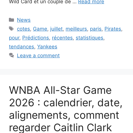
Wild Card et un couple de …
Read more
Categories
News
Tags
cotes
,
Game
,
juillet
,
meilleurs
,
paris
,
Pirates
,
pour
,
Prédictions
,
récentes
,
statistiques
,
tendances
,
Yankees
Leave a comment
WNBA All-Star Game
2026 : calendrier, date,
alignements, comment
regarder Caitlin Clark