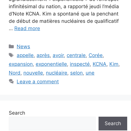
infinitésimal du nation, a rapporté jeudi l’média
d’Note KCNA. Kim a spontané que la penchant
de début de matières nucléaires de qualificatif
…
Read more
Categories
News
Tags
appelle
,
après
,
avoir
,
centrale
,
Corée
,
expansion
,
exponentielle
,
inspecté
,
KCNA
,
Kim
,
Nord
,
nouvelle
,
nucléaire
,
selon
,
une
Leave a comment
Search
Search