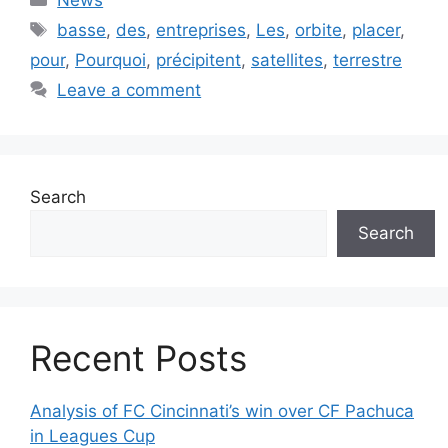
Tags
basse
,
des
,
entreprises
,
Les
,
orbite
,
placer
,
pour
,
Pourquoi
,
précipitent
,
satellites
,
terrestre
Leave a comment
Search
Search
Recent Posts
Analysis of FC Cincinnati’s win over CF Pachuca
in Leagues Cup