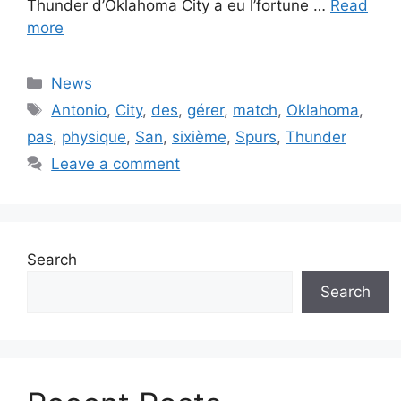
Thunder d’Oklahoma City a eu l’fortune …
Read
more
Categories
News
Tags
Antonio
,
City
,
des
,
gérer
,
match
,
Oklahoma
,
pas
,
physique
,
San
,
sixième
,
Spurs
,
Thunder
Leave a comment
Search
Search