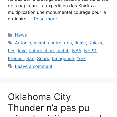
de l’chapiteau. La expédition des Knicks a
multiplication une monumental courage pour la
ordinaire, …
Read more
Categories
News
Tags
Antonio
,
avant
,
contre
,
des
,
finale
,
Knicks
,
Les
,
lève
,
linterdiction
,
match
,
NBA
,
NYPD
,
Premier
,
San
,
Spurs
,
tapageuse
,
York
Leave a comment
Oklahoma City
Thunder n’a pas pu