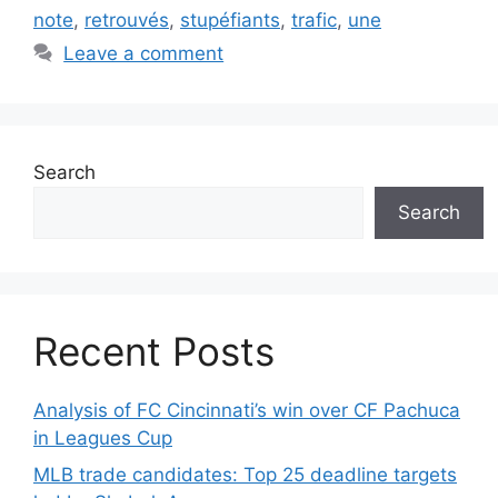
note
,
retrouvés
,
stupéfiants
,
trafic
,
une
Leave a comment
Search
Search
Recent Posts
Analysis of FC Cincinnati’s win over CF Pachuca
in Leagues Cup
MLB trade candidates: Top 25 deadline targets