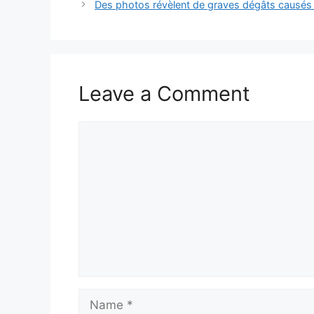
Des photos révèlent de graves dégâts causés p
Leave a Comment
Comment
Name