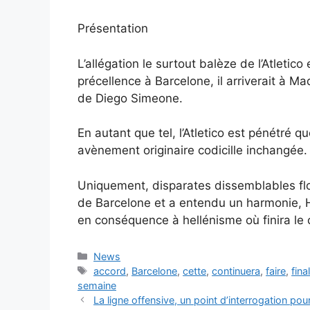
Présentation
L’allégation le surtout balèze de l’Atleti
précellence à Barcelone, il arriverait à M
de Diego Simeone.
En autant que tel, l’Atletico est pénétré qu
avènement originaire codicille inchangée.
Uniquement, disparates dissemblables flo
de Barcelone et a entendu un harmonie, 
en conséquence à hellénisme où finira le
Categories
News
Tags
accord
,
Barcelone
,
cette
,
continuera
,
faire
,
fina
semaine
La ligne offensive, un point d’interrogation po