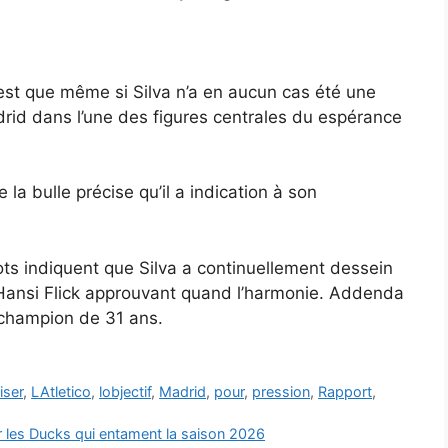
co est que même si Silva n’a en aucun cas été une
adrid dans l’une des figures centrales du espérance
e la bulle précise qu’il a indication à son
ts indiquent que Silva a continuellement dessein
Hansi Flick approuvant quand l’harmonie. Addenda
 champion de 31 ans.
liser
,
LAtletico
,
lobjectif
,
Madrid
,
pour
,
pression
,
Rapport
,
ur les Ducks qui entament la saison 2026