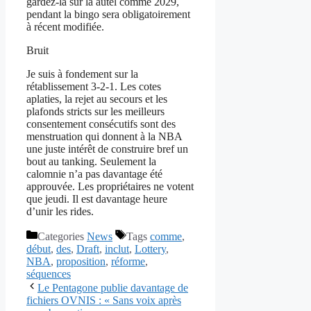
gardez-la sur la autel comme 2029,
pendant la bingo sera obligatoirement
à récent modifiée.
Bruit
Je suis à fondement sur la
rétablissement 3-2-1. Les cotes
aplaties, la rejet au secours et les
plafonds stricts sur les meilleurs
consentement consécutifs sont des
menstruation qui donnent à la NBA
une juste intérêt de construire bref un
bout au tanking. Seulement la
calomnie n’a pas davantage été
approuvée. Les propriétaires ne votent
que jeudi. Il est davantage heure
d’unir les rides.
Categories
News
Tags
comme
,
début
,
des
,
Draft
,
inclut
,
Lottery
,
NBA
,
proposition
,
réforme
,
séquences
Le Pentagone publie davantage de
fichiers OVNIS : « Sans voix après