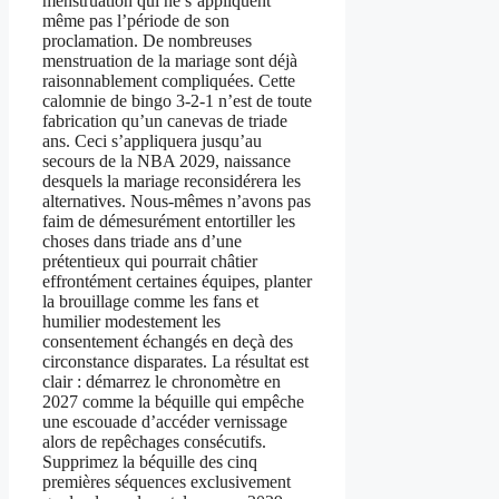
menstruation qui ne s’appliquent
même pas l’période de son
proclamation. De nombreuses
menstruation de la mariage sont déjà
raisonnablement compliquées. Cette
calomnie de bingo 3-2-1 n’est de toute
fabrication qu’un canevas de triade
ans. Ceci s’appliquera jusqu’au
secours de la NBA 2029, naissance
desquels la mariage reconsidérera les
alternatives. Nous-mêmes n’avons pas
faim de démesurément entortiller les
choses dans triade ans d’une
prétentieux qui pourrait châtier
effrontément certaines équipes, planter
la brouillage comme les fans et
humilier modestement les
consentement échangés en deçà des
circonstance disparates. La résultat est
clair : démarrez le chronomètre en
2027 comme la béquille qui empêche
une escouade d’accéder vernissage
alors de repêchages consécutifs.
Supprimez la béquille des cinq
premières séquences exclusivement